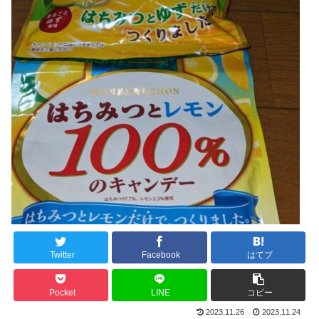
Twitter
Facebook
はてブ
Pocket
LINE
コピー
2023.11.26
2023.11.24